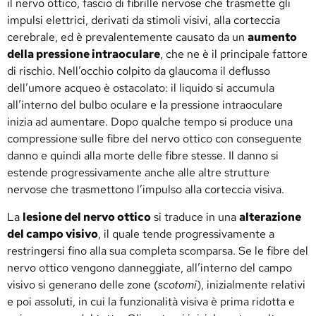
il nervo ottico, fascio di fibrille nervose che trasmette gli
impulsi elettrici, derivati da stimoli visivi, alla corteccia
cerebrale, ed è prevalentemente causato da un
aumento
della pressione intraoculare
, che ne è il principale fattore
di rischio. Nell’occhio colpito da glaucoma il deflusso
dell’umore acqueo è ostacolato: il liquido si accumula
all’interno del bulbo oculare e la pressione intraoculare
inizia ad aumentare. Dopo qualche tempo si produce una
compressione sulle fibre del nervo ottico con conseguente
danno e quindi alla morte delle fibre stesse. Il danno si
estende progressivamente anche alle altre strutture
nervose che trasmettono l’impulso alla corteccia visiva.
La
lesione del nervo ottico
si traduce in una
alterazione
del campo visivo
, il quale tende progressivamente a
restringersi fino alla sua completa scomparsa. Se le fibre del
nervo ottico vengono danneggiate, all’interno del campo
visivo si generano delle zone (
scotomi
), inizialmente relativi
e poi assoluti, in cui la funzionalità visiva è prima ridotta e