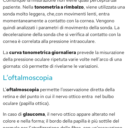
Comunque la misurazione non viene quasi percepita dal
paziente. Nella
tonometria a rimbalzo
, viene utilizzata una
sonda molto leggera, che,con movimenti lenti, entra
momentaneamente a contatto con la cornea. Vengono
quindi analizzati i parametri di movimento della sonda. La
decelerazione della sonda che si verifica al contatto con la
cornea è correlata alla pressione intraoculare.
La
curva tonometrica giornaliera
prevede la misurazione
della pressione oculare ripetuta varie volte nell’arco di una
giornata: ciò permette di rivelarne le variazioni.
L’oftalmoscopia
L’
oftalmoscopia
permette l’osservazione diretta della
retina e del punto in cui il nervo ottico entra nel bulbo
oculare (papilla ottica).
In caso di
glaucoma
, il nervo ottico appare alterato nel
colore e nella forma; il bordo della papilla è più sottile del
normale per l’atrofizzazione delle fibre, con un’escavazione