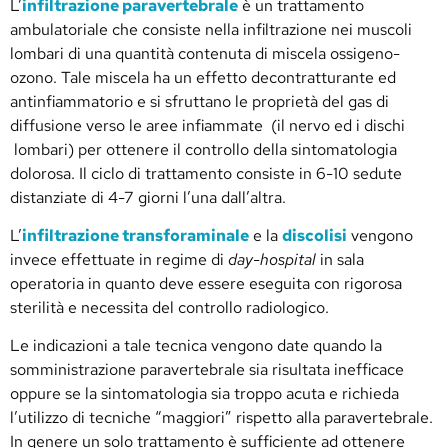
L’
infiltrazione paravertebrale
è un trattamento
ambulatoriale che consiste nella infiltrazione nei muscoli
lombari di una quantità contenuta di miscela ossigeno-
ozono. Tale miscela ha un effetto decontratturante ed
antinfiammatorio e si sfruttano le proprietà del gas di
diffusione verso le aree infiammate (il nervo ed i dischi
lombari) per ottenere il controllo della sintomatologia
dolorosa. Il ciclo di trattamento consiste in 6-10 sedute
distanziate di 4-7 giorni l’una dall’altra.
L’
infiltrazione transforaminale
e la
discolisi
vengono
invece effettuate in regime di
day-hospital
in sala
operatoria in quanto deve essere eseguita con rigorosa
sterilità e necessita del controllo radiologico.
Le indicazioni a tale tecnica vengono date quando la
somministrazione paravertebrale sia risultata inefficace
oppure se la sintomatologia sia troppo acuta e richieda
l’utilizzo di tecniche “maggiori” rispetto alla paravertebrale.
In genere un solo trattamento è sufficiente ad ottenere