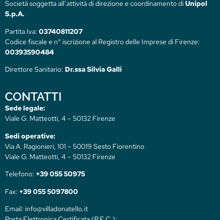
Società soggetta all’attività di direzione e coordinamento di
Unipol
S.p.A.
Partita Iva:
03740811207
Codice fiscale e n° iscrizione al Registro delle Imprese di Firenze:
00393590484
Direttore Sanitario:
Dr.ssa Silvia Galli
CONTATTI
Sede legale:
Viale G. Matteotti, 4 – 50132 Firenze
Sedi operative:
Via A. Ragionieri, 101 – 50019 Sesto Fiorentino
Viale G. Matteotti, 4 – 50132 Firenze
Telefono:
+39 055 50975
Fax:
+39 055 5097800
Email: info@villadonatello.it
Posta Elettronica Certificata (P.E.C.):