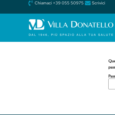
Chiamaci +39 055 50975
Scrivici
Que
pas
Pas