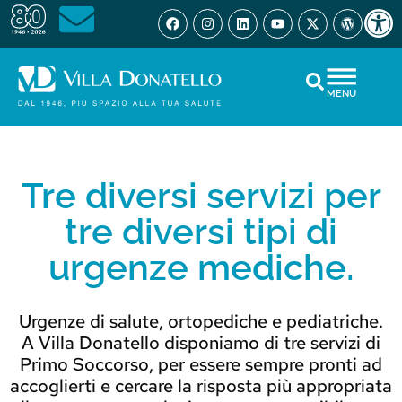
Open 
MENU
Tre diversi servizi per
tre diversi tipi di
urgenze mediche.
Urgenze di salute, ortopediche e pediatriche.
A Villa Donatello disponiamo di tre servizi di
Primo Soccorso, per essere sempre pronti ad
accoglierti e cercare la risposta più appropriata