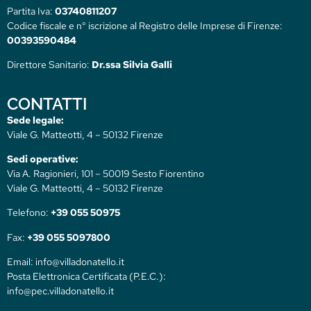
Partita Iva:
03740811207
Codice fiscale e n° iscrizione al Registro delle Imprese di Firenze:
00393590484
Direttore Sanitario:
Dr.ssa Silvia Galli
CONTATTI
Sede legale:
Viale G. Matteotti, 4 – 50132 Firenze
Sedi operative:
Via A. Ragionieri, 101 – 50019 Sesto Fiorentino
Viale G. Matteotti, 4 – 50132 Firenze
Telefono:
+39 055 50975
Fax:
+39 055 5097800
Email: info@villadonatello.it
Posta Elettronica Certificata (P.E.C.):
info@pec.villadonatello.it