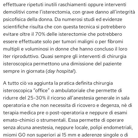
effettuare ripetuti inutili raschiamenti oppure interventi
demolitivi come l’isterectomia, con grave danno all’integrità
psicofisica della donna. Da numerosi studi ed evidenze
scientifiche risulta che con questa tecnica si potrebbero
evitare oltre il 70% delle isterectomie che potrebbero
essere effettuate solo per tumori maligni o per fibromi
multipli e voluminosi in donne che hanno concluso il loro
iter riproduttivo. Quasi sempre gli interventi di chirurgia
isteroscopica permettono una dimissione del paziente
sempre in giornata (
day hospital
).
A tutto ciò va aggiunta la pratica definita chirurgia
isteroscopica “office” o ambulatoriale che permette di
ridurre del 25-30% il ricorso all’anestesia generale in sala
operatoria e che non necessita di ricovero e degenza, nè di
terapia medica pre o post-operatoria e neppure di esami
emato-chimici o strumentali. Essa permette di operare
senza alcuna anestesia, neppure locale, polipi endometriali,
miomi G0 non superiori ai 15 mm e aderenze singole o di