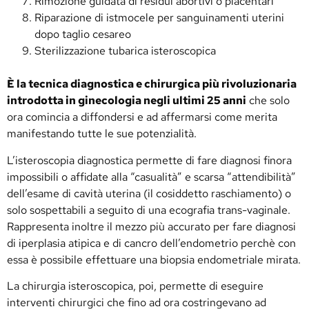
Rimozione guidata di residui abortivi o placentari
Riparazione di istmocele per sanguinamenti uterini
dopo taglio cesareo
Sterilizzazione tubarica isteroscopica
È la tecnica diagnostica e chirurgica più rivoluzionaria
introdotta in ginecologia negli ultimi 25 anni
che solo
ora comincia a diffondersi e ad affermarsi come merita
manifestando tutte le sue potenzialità.
L’isteroscopia diagnostica permette di fare diagnosi finora
impossibili o affidate alla “casualità” e scarsa “attendibilità”
dell’esame di cavità uterina (il cosiddetto raschiamento) o
solo sospettabili a seguito di una ecografia trans-vaginale.
Rappresenta inoltre il mezzo più accurato per fare diagnosi
di iperplasia atipica e di cancro dell’endometrio perchè con
essa è possibile effettuare una biopsia endometriale mirata.
La chirurgia isteroscopica, poi, permette di eseguire
interventi chirurgici che fino ad ora costringevano ad