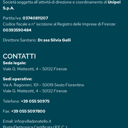
Società soggetta all’attività di direzione e coordinamento di
Unipol
S.p.A.
Partita Iva:
03740811207
Codice fiscale e n° iscrizione al Registro delle Imprese di Firenze:
00393590484
Direttore Sanitario:
Dr.ssa Silvia Galli
CONTATTI
Sede legale:
Viale G. Matteotti, 4 – 50132 Firenze
Sedi operative:
Via A. Ragionieri, 101 – 50019 Sesto Fiorentino
Viale G. Matteotti, 4 – 50132 Firenze
Telefono:
+39 055 50975
Fax:
+39 055 5097800
Email: info@villadonatello.it
Posta Elettronica Certificata (P.E.C.):