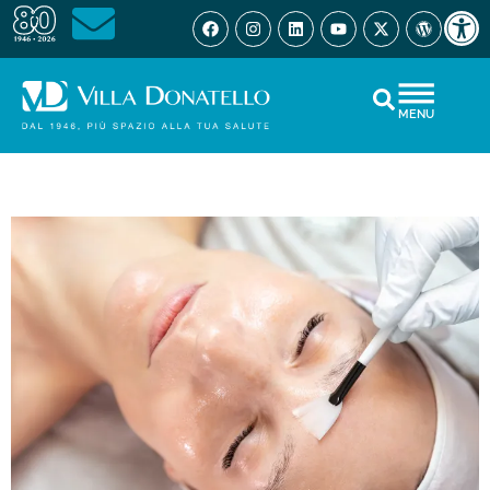
Open 
MENU