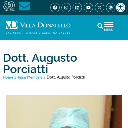
Open 
MENU
Dott. Augusto
Porciatti
Home
»
Team Members
»
Dott. Augusto Porciatti