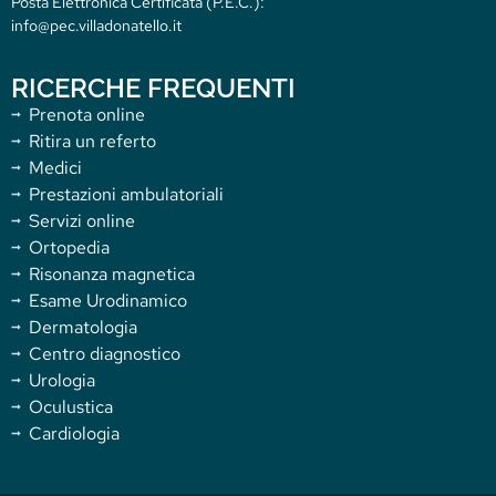
Posta Elettronica Certificata (P.E.C.):
info@pec.villadonatello.it
RICERCHE FREQUENTI
Prenota online
Ritira un referto
Medici
Prestazioni ambulatoriali
Servizi online
Ortopedia
Risonanza magnetica
Esame Urodinamico
Dermatologia
Centro diagnostico
Urologia
Oculustica
Cardiologia