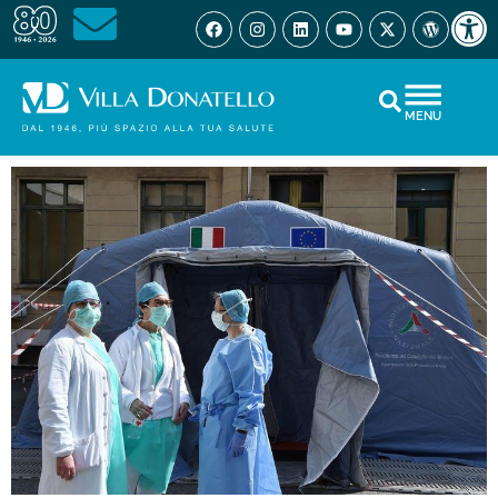
Open 
MENU