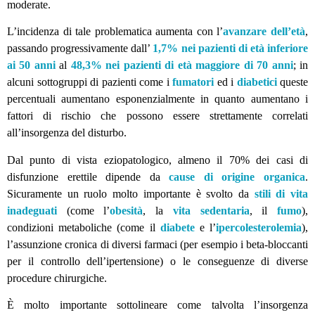
moderate.
L’incidenza di tale problematica aumenta con l’
avanzare dell’età
,
passando progressivamente dall’
1,7% nei pazienti di età inferiore
ai 50 anni
al
48,3% nei pazienti di età maggiore di 70 anni
; in
alcuni sottogruppi di pazienti come i
fumatori
ed i
diabetici
queste
percentuali aumentano esponenzialmente in quanto aumentano i
fattori di rischio che possono essere strettamente correlati
all’insorgenza del disturbo.
Dal punto di vista eziopatologico, almeno il 70% dei casi di
disfunzione erettile dipende da
cause di origine organica
.
Sicuramente un ruolo molto importante è svolto da
stili di vita
inadeguati
(come l’
obesità
, la
vita sedentaria
, il
fumo
),
condizioni metaboliche (come il
diabete
e l’
ipercolesterolemia
),
l’assunzione cronica di diversi farmaci (per esempio i beta-bloccanti
per il controllo dell’ipertensione) o le conseguenze di diverse
procedure chirurgiche.
È molto importante sottolineare come talvolta l’insorgenza