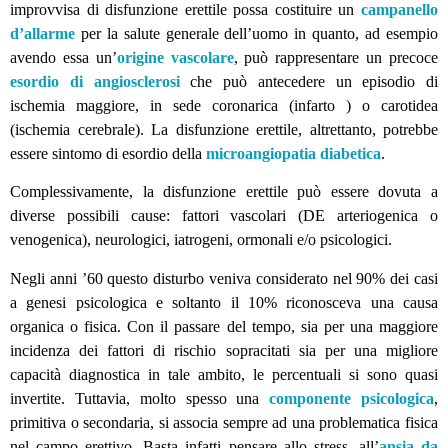
improvvisa di disfunzione erettile possa costituire un
campanello
d’allarme
per la salute generale dell’uomo in quanto, ad esempio
avendo essa un’
origine vascolare
, può rappresentare un precoce
esordio di angiosclerosi
che può antecedere un episodio di
ischemia maggiore, in sede coronarica (infarto ) o carotidea
(ischemia cerebrale). La disfunzione erettile, altrettanto, potrebbe
essere sintomo di esordio della
microangiopatia diabetica
.
Complessivamente, la disfunzione erettile può essere dovuta a
diverse possibili cause: fattori vascolari (DE arteriogenica o
venogenica), neurologici, iatrogeni, ormonali e/o psicologici.
Negli anni ’60 questo disturbo veniva considerato nel 90% dei casi
a genesi psicologica e soltanto il 10% riconosceva una causa
organica o fisica. Con il passare del tempo, sia per una maggiore
incidenza dei fattori di rischio sopracitati sia per una migliore
capacità diagnostica in tale ambito, le percentuali si sono quasi
invertite. Tuttavia, molto spesso una
componente psicologica
,
primitiva o secondaria, si associa sempre ad una problematica fisica
nel campo erettivo. Basta infatti pensare allo stress, all’
ansia da