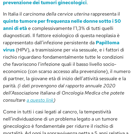
prevenzione dei tumori ginecologici
.
In Italia il
carcinoma della cervice uterina
rappresenta il
quinto tumore per frequenza nelle donne sotto i 50
anni di età
e complessivamente l’1,3% di tutti quelli
diagnosticati. Il fattore eziologico di questa neoplasia è
rappresentato dall’infezione persistente da
Papilloma
virus
(HPV), a trasmissione per via sessuale, e i fattori di
rischio riguardano fondamentalmente tutte le condizioni
che favoriscono l’infezione quali il basso livello socio-
economico (con scarso accesso alla prevenzione), il numero
di partner, la giovane età di inizio dell’attività sessuale e la
parità.
(i dati provengono dal rapporto annuale 2020
dell’Associazione Italiana di Oncologia Medica che potete
consultare
a questo link
)
Come in tutti i casi legati al cancro, la tempestività
nell’individuazione di un problema legato a un tumore
ginecologico è fondamentale per ridurre il rischio di
mortalità. Ad oggi la sopravvivenza netta a 5 anni relativa a