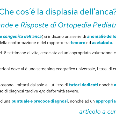
Che cos’é la displasia dell’anca
de e Risposte di Ortopedia Pediatr
e congenita dell’anca
) si indicano una serie di
anomalie dello
della conformazione e del rapporto tra
femore
ed
acetabolo
.
e 4-6 settimane di vita, associata ad un’appropriata valutazione
azioni dove vi è uno screening ecografico universale, i tassi di
possono limitarsi dal solo all’utilizzo di
tutori dedicati
nonché
aso di diagnosi tardive e/o deformità severe.
 ad una
puntuale e precoce diagnosi
, nonché ad un
appropria
articolo a cu