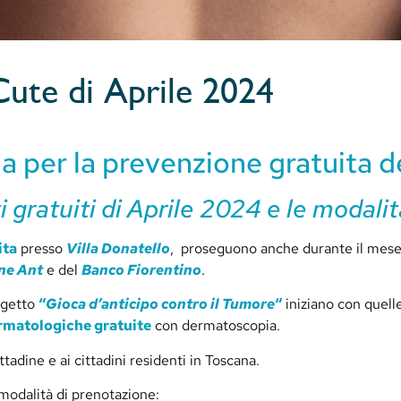
ute di Aprile 2024
per la prevenzione gratuita de
gratuiti di Aprile 2024 e le modali
ita
presso
Villa Donatello
, proseguono anche durante il mese 
ne Ant
e del
Banco Fiorentino
.
rogetto
“
Gioca d’anticipo contro il Tumore
“
iniziano con quell
ermatologiche gratuite
con dermatoscopia.
ttadine e ai cittadini residenti in Toscana.
e modalità di prenotazione: