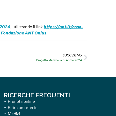
 2024
, utilizzando il link
https://ant.it/cosa-
a
Fondazione ANT Onlus
.
SUCCESSIVO
Progetto Mammella di Aprile 2024
RICERCHE FREQUENTI
Prenota online
Ritira un referto
Medici