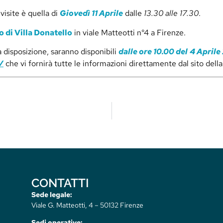
visite è quella di
Giovedì 11 Aprile
dalle
13.30 alle
17.30
.
o di Villa Donatello
in viale Matteotti n°4 a Firenze.
 disposizione, saranno disponibili
dalle ore 10.00 del
4 Aprile
/
che vi fornirà tutte le informazioni direttamente dal sito dell
CONTATTI
Sede legale:
Viale G. Matteotti, 4 – 50132 Firenze
Sedi operative: