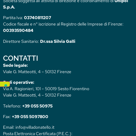
Società soggetta all’attività di direzione e coordinamento di
Unipol
S.p.A.
Partita Iva:
03740811207
Codice fiscale e n° iscrizione al Registro delle Imprese di Firenze:
00393590484
Direttore Sanitario:
Dr.ssa Silvia Galli
CONTATTI
Sede legale:
Viale G. Matteotti, 4 – 50132 Firenze
Sedi operative:
Via A. Ragionieri, 101 – 50019 Sesto Fiorentino
Viale G. Matteotti, 4 – 50132 Firenze
Telefono:
+39 055 50975
Fax:
+39 055 5097800
Email: info@villadonatello.it
Posta Elettronica Certificata (P.E.C.):