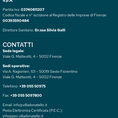
S.p.A.
Partita Iva:
03740811207
Codice fiscale e n° iscrizione al Registro delle Imprese di Firenze:
00393590484
Direttore Sanitario:
Dr.ssa Silvia Galli
CONTATTI
Sede legale:
Viale G. Matteotti, 4 – 50132 Firenze
Sedi operative:
Via A. Ragionieri, 101 – 50019 Sesto Fiorentino
Viale G. Matteotti, 4 – 50132 Firenze
Telefono:
+39 055 50975
Fax:
+39 055 5097800
Email: info@villadonatello.it
Posta Elettronica Certificata (P.E.C.):
info@pec.villadonatello.it