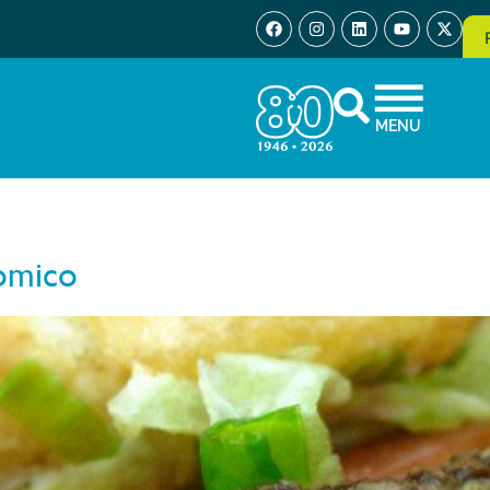
MENU
nomico