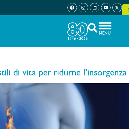
MENU
tili di vita per ridurne l’insorgenza