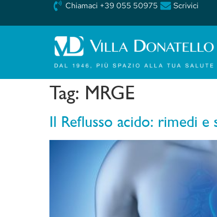
Chiamaci +39 055 50975
Scrivici
Tag:
MRGE
Il Reflusso acido: rimedi e s