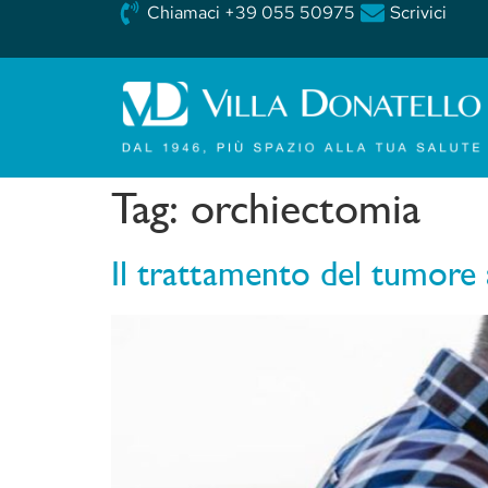
Chiamaci +39 055 50975
Scrivici
Tag:
orchiectomia
Il trattamento del tumore a