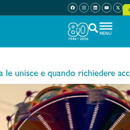
MENU
a le unisce e quando richiedere ac