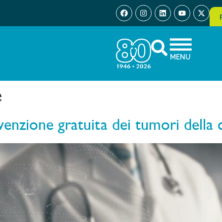
MENU
e
enzione gratuita dei tumori della 