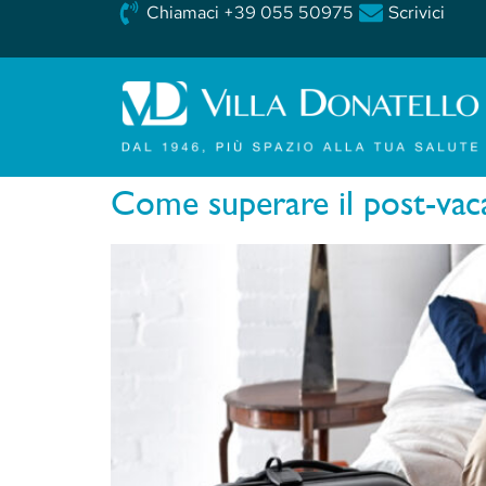
Chiamaci +39 055 50975
Scrivici
Come superare il post-vac