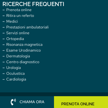
RICERCHE FREQUENTI
Prenota online
Ritira un referto
Medici
Prestazioni ambulatoriali
Servizi online
Ortopedia
Risonanza magnetica
Esame Urodinamico
Dermatologia
Centro diagnostico
Urologia
Oculustica
Cardiologia
Copyright 2025 Villa Donatello. All rights reserved.
CHIAMA ORA
PRENOTA ONLINE
Cookie Policy
|
Privacy Policy
|
Whistleblowing
|
Accessibilità