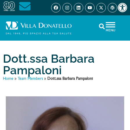
Open 
MENU
Dott.ssa Barbara
Pampaloni
Home
»
Team Members
»
Dott.ssa Barbara Pampaloni