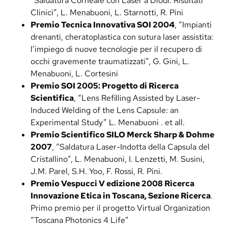
“Saldatura Corneale con Laser a Diodi: Risultati
Clinici”, L. Menabuoni, L. Starnotti, R. Pini
Premio Tecnica Innovativa SOI 2004
, “Impianti
drenanti, cheratoplastica con sutura laser assistita:
l’impiego di nuove tecnologie per il recupero di
occhi gravemente traumatizzati”, G. Gini, L.
Menabuoni, L. Cortesini
Premio SOI 2005: Progetto di Ricerca
Scientifica
, “Lens Refilling Assisted by Laser-
Induced Welding of the Lens Capsule: an
Experimental Study” L. Menabuoni . et all.
Premio Scientifico SILO Merck Sharp & Dohme
2007
, “Saldatura Laser-Indotta della Capsula del
Cristallino”, L. Menabuoni, I. Lenzetti, M. Susini,
J.M. Parel, S.H. Yoo, F. Rossi, R. Pini.
Premio Vespucci V edizione 2008 Ricerca
Innovazione Etica in Toscana, Sezione Ricerca
.
Primo premio per il progetto Virtual Organization
“Toscana Photonics 4 Life”