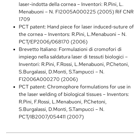
laser-indotta della cornea – Inventori: R.Pini, L.
Menabuoni – N. FI2005A000225 (2005) Rif CNR
1709
PCT patent: Hand piece for laser induced-suture of
the cornea – Inventors: R.Pini, L.Menabuoni – N.
PCT/EP2006/068170 (2006)
Brevetto Italiano: Formulazioni di cromofori di
impiego nella saldatura laser di tessuti biologici –
Inventori: R.Pini, F.Rossi, L.Menabuoni, P.Chetoni,
S.Burgalassi, D.Monti, S.Tampucci – N.
FI2006A000270 (2006)
PCT patent: Chromophore formulations for use in
the laser welding of biological tissues – Inventors:
R.Pini, F.Rossi, L.Menabuoni, P.Chetoni,
S.Burgalassi, D.Monti, S.Tampucci – N.
PCT/IB2007/054411 (2007)