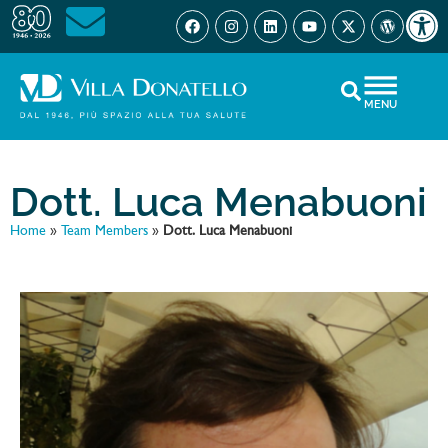
Open 
MENU
Dott. Luca Menabuoni
Home
»
Team Members
»
Dott. Luca Menabuoni