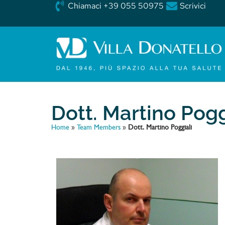
Chiamaci +39 055 50975
Scrivici
Dott. Martino Pogg
Home
»
Team Members
»
Dott. Martino Poggiali