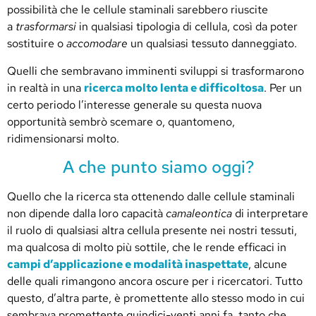
possibilità che le cellule staminali sarebbero riuscite
a
trasformarsi
in qualsiasi tipologia di cellula, così da poter
sostituire o
accomodare
un qualsiasi tessuto danneggiato.
Quelli che sembravano imminenti sviluppi si trasformarono
in realtà in una
ricerca molto lenta e difficoltosa
. Per un
certo periodo l’interesse generale su questa nuova
opportunità sembrò scemare o, quantomeno,
ridimensionarsi molto.
A che punto siamo oggi?
Quello che la ricerca sta ottenendo dalle cellule staminali
non dipende dalla loro capacità
camaleontica
di interpretare
il ruolo di qualsiasi altra cellula presente nei nostri tessuti,
ma qualcosa di molto più sottile, che le rende efficaci in
campi d’applicazione e modalità inaspettate
, alcune
delle quali rimangono ancora oscure per i ricercatori. Tutto
questo, d’altra parte, è promettente allo stesso modo in cui
sembrava promettente quindici-venti anni fa, tanto che