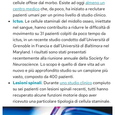
cellule
offese
dal morbo. Esiste ad oggi
almeno un
centro medico
che, da poco, ha iniziato a reclutare
pazienti umani per un primo livello di studio clinico.
Ictus
. Le cellule staminali del midollo osseo, iniettate
nel sangue, hanno contribuito a ridurre le difficoltà di
movimento su 31 pazienti colpiti da poco tempo da
ictus, in un recente studio condotto dall’
Università di
Grenoble
in Francia e dall’
Università di Baltimora
nel
Maryland. I risultati sono stati presentati
recentemente alla riunione annuale della
Society for
Neuroscience.
Lo scopo è quello di dare vita ad un
nuovo e più approfondito studio su un campione più
vasto, composto da 400 pazienti.
Lesioni spinali
. Durante
uno studio clinico
compiuto
su sei pazienti con lesioni spinali recenti, tutti hanno
recuperato alcune funzioni motorie dopo aver
ricevuto una particolare tipologia di cellula staminale.