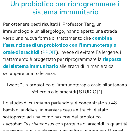
Un probiotico per riprogrammare il
sistema immunitario
Per ottenere qesti risultati il Professor Tang, un
immunologo e un allergologo, hanno aperto una strada
verso una nuova forma di trattamento che
combina
l’assunzione di un probiotico con l’immunoterapia
orale di arachidi
(
PPOIT
). Invece di evitare l’allergene, il
trattamento è progettato per riprogrammare la
risposta
del sistema immunitario
alle arachidi in maniera da
sviluppare una tolleranza.
[Tweet “Un probiotico e l’immunoterapia orale allontanano
l’#allergia alle arachidi [STUDIO]”]
Lo studio di cui stiamo parlando si è concentrato su 48
bambini suddivisi in maniera casuale tra chi è stato
sottoposto ad una combinazione del probiotico
Lactobacillus rhamnosus
con proteina di arachidi in quantità
crescente, o di un placebo, una volta al giorno per 18 mesi.