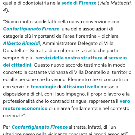
quelle di odontoiatria nella
sede di
Firenze
(
viale Matteotti,
4
).
“Siamo molto soddisfatti della nuova convenzione con
Confartigianato Firenze
, una delle associazioni di
categoria più importanti dell’area fiorentina – dichiara
Alberto Rimoldi
, Amministratore Delegato di Villa
Donatello -. Si tratta di un ulteriore tassello che porta
sempre di più i
servizi della nostra struttura
al
servizio
dei cittadini
. Questo nuovo accordo testimonia in modo
concreto la costante vicinanza di Villa Donatello al territorio
ed alle persone che lo vivono. Elemento che si concretizza
con servizi e
tecnologie
di
altissimo livello
messe a
disposizione di chi, con il suo impegno, il proprio lavoro e la
professionalità che lo contraddistingue, rappresenta il
vero
motore economico
di un’area fondamentale nel contesto
nazionale”.
Per
Confartigianato Firenze
si tratta, infatti, di “un
ulteriore passo nella vicinanza concreta ai propri associati”.