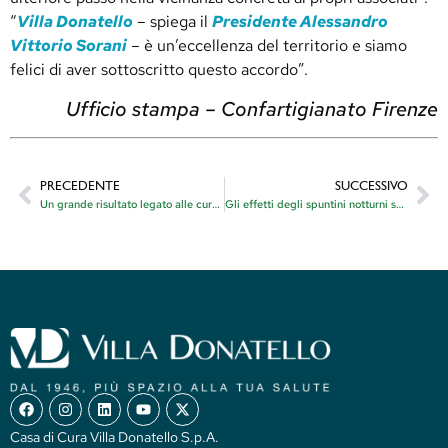
“
Villa Donatello
– spiega il
Presidente Alessandro
Vittorio Sorani
– è un’eccellenza del territorio e siamo
felici di aver sottoscritto questo accordo”.
Ufficio stampa – Confartigianato Firenze
PRECEDENTE
SUCCESSIVO
Un grande risultato legato alle cure del morbo di Parkinson
Gli effetti degli spuntini notturni su sonno e salute
Casa di Cura Villa Donatello S.p.A.