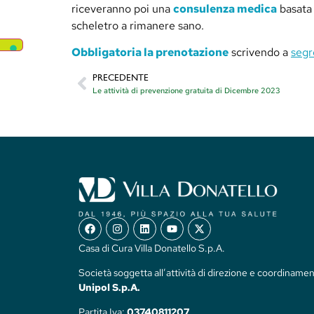
riceveranno poi una
consulenza medica
basata 
scheletro a rimanere sano.
Obbligatoria la prenotazione
scrivendo a
segr
PRECEDENTE
Le attività di prevenzione gratuita di Dicembre 2023
Casa di Cura Villa Donatello S.p.A.
Società soggetta all’attività di direzione e coordinamen
Unipol S.p.A.
Partita Iva:
03740811207