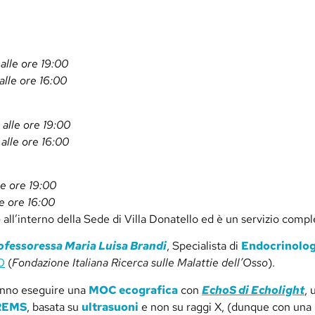
 alle ore 19:00
alle ore 16:00
 alle ore 19:00
 alle ore 16:00
le ore 19:00
le ore 16:00
o
all’interno della Sede di Villa Donatello ed è un servizio com
ofessoressa Maria Luisa Brandi
, Specialista di
Endocrinolog
O
(
Fondazione Italiana Ricerca sulle Malattie dell’Osso
).
nno eseguire una
MOC ecografica
con
EchoS di Echolight
, 
 REMS
, basata su
ultrasuoni
e non su raggi X, (dunque con una p