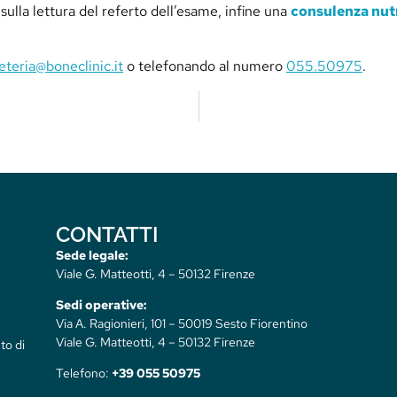
sulla lettura del referto dell’esame, infine una
consulenza nut
eteria@boneclinic.it
o telefonando al numero
055.50975
.
CONTATTI
Sede legale:
Viale G. Matteotti, 4 – 50132 Firenze
Sedi operative:
Via A. Ragionieri, 101 – 50019 Sesto Fiorentino
Viale G. Matteotti, 4 – 50132 Firenze
to di
Telefono:
+39 055 50975