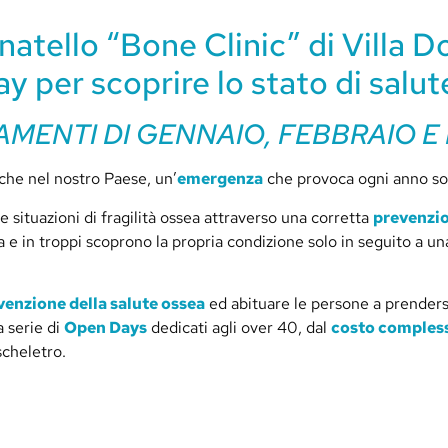
natello “Bone Clinic” di Villa D
y per scoprire lo stato di salut
AMENTI DI GENNAIO, FEBBRAIO E
che nel nostro Paese, un’
emergenza
che provoca ogni anno sof
 situazioni di fragilità ossea attraverso una corretta
prevenzi
e in troppi scoprono la propria condizione solo in seguito a u
venzione della salute ossea
ed abituare le persone a prendersi
a serie di
Open Days
dedicati agli over 40, dal
costo compless
scheletro.