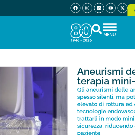
MENU
Aneurismi del
terapia mini
Gli aneurismi delle ar
spesso silenti, ma po
elevato di rottura ed 
tecnologie endovascol
trattarli in modo min
sicurezza, riducendo 
paziente.