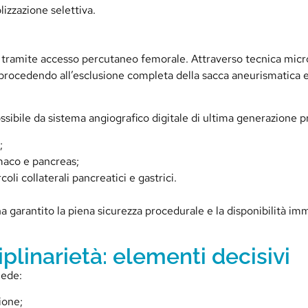
izzazione selettiva.
, tramite accesso percutaneo femorale. Attraverso tecnica microc
 procedendo all’esclusione completa della sacca aneurismatica e 
possibile da sistema angiografico digitale di ultima generazione
;
maco e pancreas;
li collaterali pancreatici e gastrici.
a garantito la piena sicurezza procedurale e la disponibilità im
plinarietà: elementi decisivi
iede:
ione;