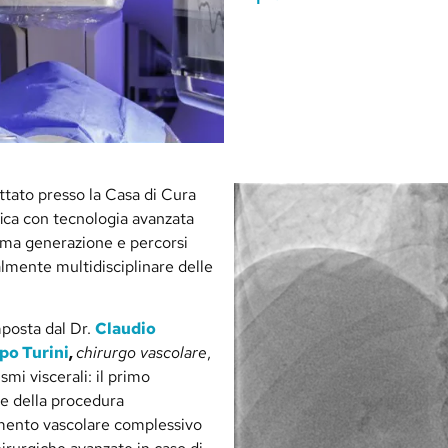
tato presso la Casa di Cura
afica con tecnologia avanzata
ltima generazione e percorsi
almente multidisciplinare delle
mposta dal Dr.
Claudio
ppo Turini
,
chirurgo vascolare
,
mi viscerali: il primo
ne della procedura
amento vascolare complessivo