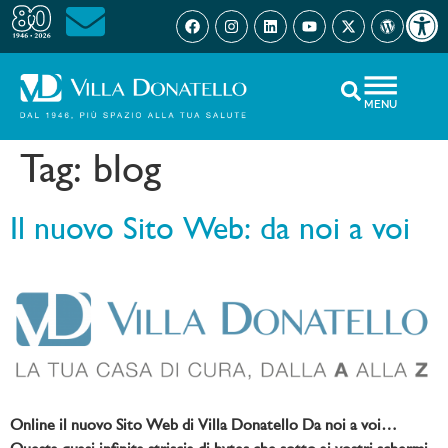
Open 
MENU
Tag:
blog
Il nuovo Sito Web: da noi a voi
Online il nuovo Sito Web di Villa Donatello Da noi a voi…