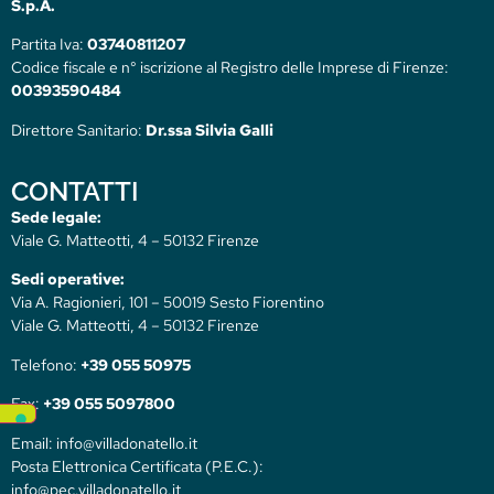
S.p.A.
Partita Iva:
03740811207
Codice fiscale e n° iscrizione al Registro delle Imprese di Firenze:
00393590484
Direttore Sanitario:
Dr.ssa Silvia Galli
CONTATTI
Sede legale:
Viale G. Matteotti, 4 – 50132 Firenze
Sedi operative:
Via A. Ragionieri, 101 – 50019 Sesto Fiorentino
Viale G. Matteotti, 4 – 50132 Firenze
Telefono:
+39 055 50975
Fax:
+39 055 5097800
Email: info@villadonatello.it
Posta Elettronica Certificata (P.E.C.):
info@pec.villadonatello.it