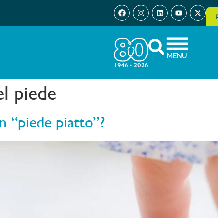
MENU
el piede
 “piede piatto”?