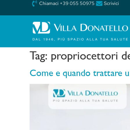
Chiamaci +39 055 50975
Scrivici
Tag:
propriocettori d
Come e quando trattare un