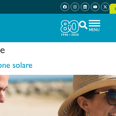
MENU
le
one solare