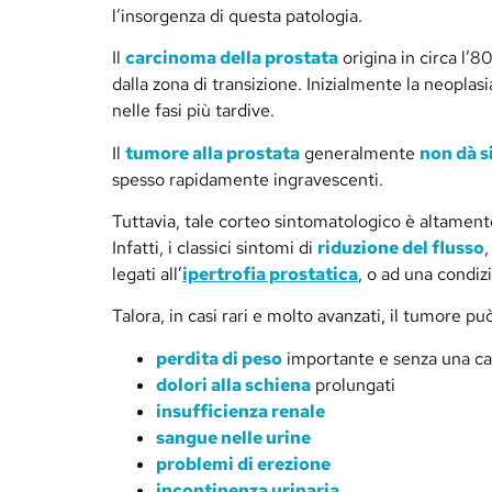
l’insorgenza di questa patologia.
Il
carcinoma della prostata
origina in circa l’8
dalla zona di transizione. Inizialmente la neoplas
nelle fasi più tardive.
Il
tumore alla prostata
generalmente
non dà si
spesso rapidamente ingravescenti.
Tuttavia, tale corteo sintomatologico è altamente
Infatti, i classici sintomi di
riduzione del flusso
,
legati all’
ipertrofia prostatica
, o ad una condiz
Talora, in casi rari e molto avanzati, il tumore pu
perdita di peso
importante e senza una c
dolori alla schiena
prolungati
insufficienza renale
sangue nelle urine
problemi di erezione
incontinenza urinaria