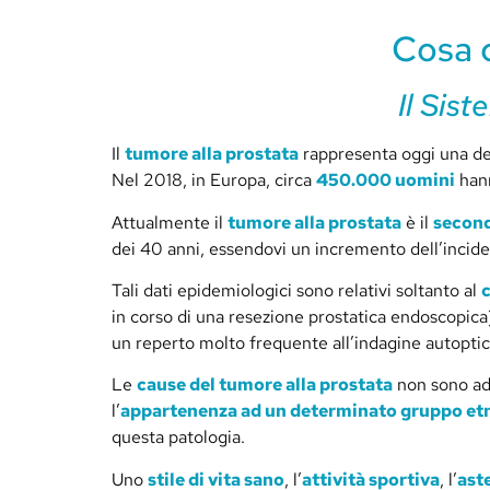
Cosa c
Il Sist
Il
tumore alla prostata
rappresenta oggi una de
Nel 2018, in Europa, circa
450.000 uomini
hann
Attualmente il
tumore alla prostata
è il
second
dei 40 anni, essendovi un incremento dell’incide
Tali dati epidemiologici sono relativi soltanto al
in corso di una resezione prostatica endoscopica
un reperto molto frequente all’indagine autoptic
Le
cause del tumore alla prostata
non sono ad 
l’
appartenenza ad un determinato gruppo et
questa patologia.
Uno
stile di vita sano
, l’
attività sportiva
, l’
ast