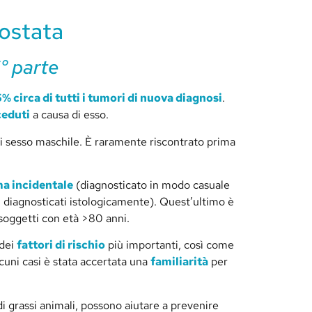
rostata
6° parte
5% circa di tutti i tumori di nuova diagnosi
.
ceduti
a causa di esso.
i sesso maschile. È raramente riscontrato prima
a incidentale
(diagnosticato in modo casuale
 diagnosticati istologicamente). Quest’ultimo è
 soggetti con età >80 anni.
 dei
fattori di rischio
più importanti, così come
cuni casi è stata accertata una
familiarità
per
di grassi animali, possono aiutare a prevenire