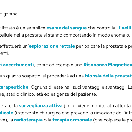
lle gambe
tilizzato è un semplice
esame del sangue
che controlla i
livell
 cellule nella prostata si stanno comportando in modo anomalo.
 effettuerà un’
esplorazione rettale
per palpare la prostata e p
etti.
ri accertamenti
, come ad esempio una
Risonanza Magnetica
 un quadro sospetto, si procederà ad una
biopsia della prosta
 terapeutiche
. Ognuna di esse ha i suoi vantaggi e svantaggi. L
e, stadio clinico, età ed esigenze del paziente.
erare: la
sorveglianza attiva
(in cui viene monitorato attenta
dicale
(intervento chirurgico che prevede la rimozione dell’inte
ve), la
radioterapia
o la
terapia ormonale
(che colpisce la pr