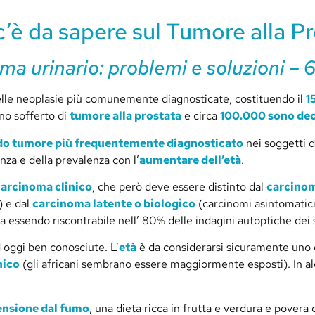
’è da sapere sul Tumore alla P
ema urinario: problemi e soluzioni – 
lle neoplasie più comunemente diagnosticate, costituendo il
1
o sofferto di
tumore alla prostata
e circa
100.000 sono de
o tumore più frequentemente diagnosticato
nei soggetti d
nza e della prevalenza con l’
aumentare dell’età
.
carcinoma clinico
, che però deve essere distinto dal
carcinom
) e dal
carcinoma latente o biologico
(carcinomi asintomatici
a essendo riscontrabile nell’ 80% delle indagini autoptiche dei
oggi ben conosciute. L’
età
è da considerarsi sicuramente uno
nico
(gli africani sembrano essere maggiormente esposti). In al
ensione dal fumo
, una dieta ricca in frutta e verdura e povera 