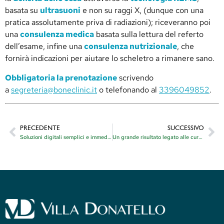
basata su
ultrasuoni
e non su raggi X, (dunque con una
pratica assolutamente priva di radiazioni); riceveranno poi
una
consulenza medica
basata sulla lettura del referto
dell’esame, infine una
consulenza nutrizionale
, che
fornirà indicazioni per aiutare lo scheletro a rimanere sano.
Obbligatoria la prenotazione
scrivendo
a
segreteria@boneclinic.it
o telefonando al
3396049852
.
PRECEDENTE
SUCCESSIVO
Soluzioni digitali semplici e immediate
Un grande risultato legato alle cure del morbo di Parkinson