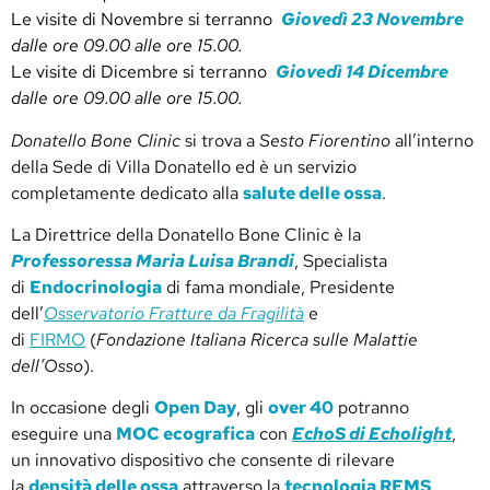
Le visite di Novembre si terranno
Giovedì 23 Novembre
dalle ore 09.00 alle ore 15.00.
Le visite di Dicembre si terranno
Giovedì 14 Dicembre
dalle ore 09.00 alle ore 15.00.
Donatello Bone Clinic
si trova a
Sesto Fiorentino
all’interno
della Sede di Villa Donatello ed è un servizio
completamente dedicato alla
salute delle ossa
.
La Direttrice della Donatello Bone Clinic è la
Professoressa Maria Luisa Brandi
, Specialista
di
Endocrinologia
di fama mondiale, Presidente
dell’
Osservatorio Fratture da Fragilità
e
di
FIRMO
(
Fondazione Italiana Ricerca sulle Malattie
dell’Osso
).
In occasione degli
Open Day
, gli
over 40
potranno
eseguire una
MOC ecografica
con
EchoS di Echolight
,
un innovativo dispositivo che consente di rilevare
la
densità delle ossa
attraverso la
tecnologia REMS
,