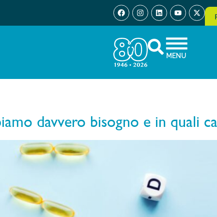
MENU
amo davvero bisogno e in quali ca