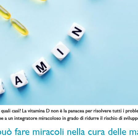
uali casi? La vitamina D non è la panacea per risolvere tutti i probl
e a un integratore miracoloso in grado di ridurre il rischio di svilup
ò fare miracoli nella cura delle ma