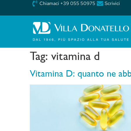
Chiamaci +39 055 50975
Scrivici
Tag:
vitamina d
Vitamina D: quanto ne abbi